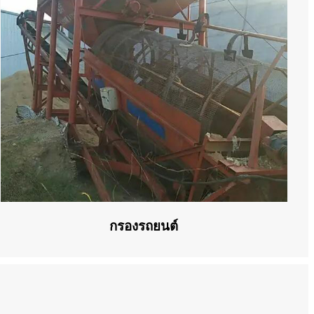
กรองรถยนต์