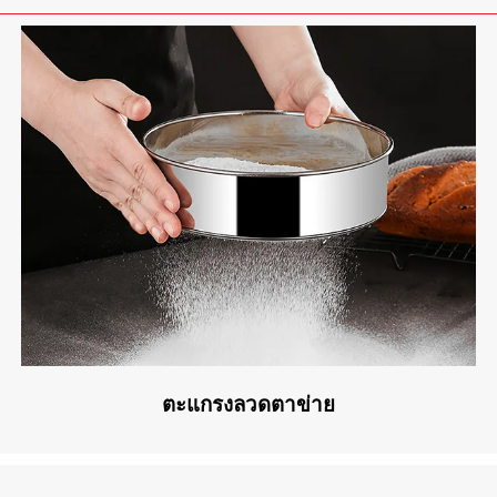
ตะแกรงลวดตาข่าย