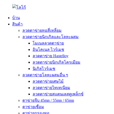
บ้าน
สินค้า
ลวดตาข่ายทอสี่เหลี่ยม
ลวดตาข่ายนิกเกิลและโลหะผสม
โมเนลลวดตาข่าย
อินโคเนล ไวร์เมช
ลวดตาข่าย Hastelloy
ลวดตาข่ายนิกเกิลโครเมียม
นิเกิลไวร์เมช
ลวดตาข่ายโลหะผสมอื่น ๆ
ลวดตาข่ายเศษไม้
ลวดตาข่ายไทเทเนียม
ลวดตาข่ายสแตนเลสดูเพล็กซ์
ตาข่ายจีบ 45mn / 55mn / 65mn
ตาข่ายเชื่อม
ตาข่ายกรองทอ