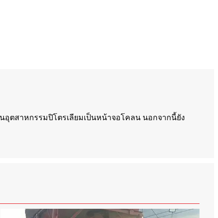
อุตสาหกรรมปิโตรเลียมเป็นหน้าจอโคลน นอกจากนี้ยัง