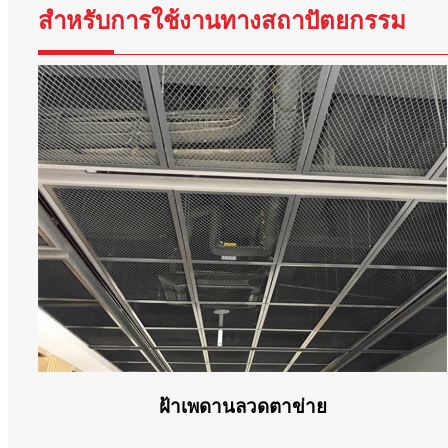
สำหรับการใช้งานทางสถาปัตยกรรม
ฝ้าเพดานลวดตาข่าย