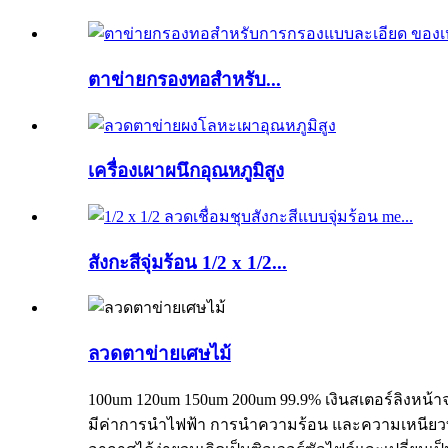
ตาข่ายกรองทอสำหรับ...
เครื่องเผาผนึกอุณหภูมิสูง
สังกะสีจุ่มร้อน 1/2 x 1/2...
ลวดตาข่ายเศษไม้
100um 120um 150um 200um 99.9% เงินสเตอร์ลิงหน้าจ
มีค่าการนำไฟฟ้า การนำความร้อน และความเหนียวที่ดี เ