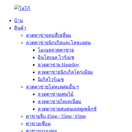
บ้าน
สินค้า
ลวดตาข่ายทอสี่เหลี่ยม
ลวดตาข่ายนิกเกิลและโลหะผสม
โมเนลลวดตาข่าย
อินโคเนล ไวร์เมช
ลวดตาข่าย Hastelloy
ลวดตาข่ายนิกเกิลโครเมียม
นิเกิลไวร์เมช
ลวดตาข่ายโลหะผสมอื่น ๆ
ลวดตาข่ายเศษไม้
ลวดตาข่ายไทเทเนียม
ลวดตาข่ายสแตนเลสดูเพล็กซ์
ตาข่ายจีบ 45mn / 55mn / 65mn
ตาข่ายเชื่อม
ตาข่ายกรองทอ