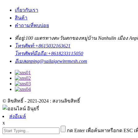
เกี่ยวกับเรา
สินค้า
คำถามที่พบบ่อย
ที่อยู่:
100 เมตรทางตะวันตกของหมู่บ้าน Nanhulin เมือง Anpin
โทรศัพท์:
+8615032163621
โทรศัพท์มือถือ:
+8618233115050
อีเมล
anping@sailaigewiremesh.com
© ลิขสิทธิ์ - 2021-2024 : สงวนลิขสิทธิ์
ส่งอีเมล์
x
กด Enter เพื่อค้นหาหรือกด ESC เพื