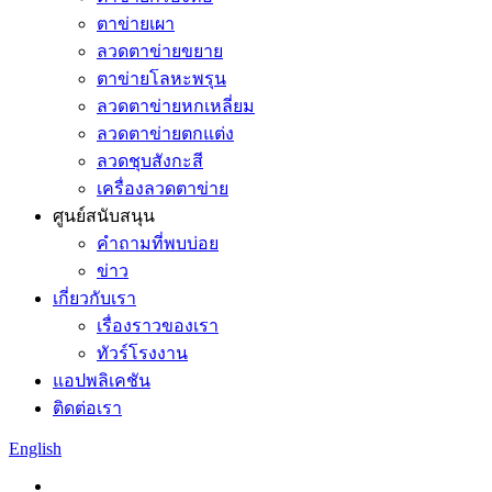
ตาข่ายเผา
ลวดตาข่ายขยาย
ตาข่ายโลหะพรุน
ลวดตาข่ายหกเหลี่ยม
ลวดตาข่ายตกแต่ง
ลวดชุบสังกะสี
เครื่องลวดตาข่าย
ศูนย์สนับสนุน
คำถามที่พบบ่อย
ข่าว
เกี่ยวกับเรา
เรื่องราวของเรา
ทัวร์โรงงาน
แอปพลิเคชัน
ติดต่อเรา
English