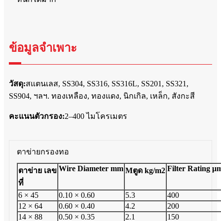
ข้อมูลจำเพาะ
วัสดุ:
สแตนเลส, SS304, SS316, SS316L, SS201, SS321,
SS904, ฯลฯ. ทองเหลือง, ทองแดง, นิกเกิล, เหล็ก, สังกะสี
คะแนนตัวกรอง:
2–400 ไมโครเมตร
ตาข่ายกรองทอ
W
i
r
e
D
i
a
m
e
t
e
r
mm
F
il
t
e
r
R
a
t
i
ng
μ
ตาข่าย
เลข
M
ตูด
k
g
/
m
2
ที่
6 × 45
0.10 × 0.60
5.3
400
12 × 64
0.60 × 0.40
4.2
200
14 × 88
0.50 × 0.35
2.1
150