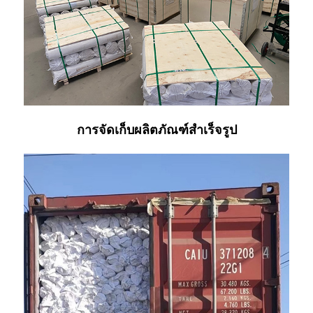
การจัดเก็บผลิตภัณฑ์สำเร็จรูป