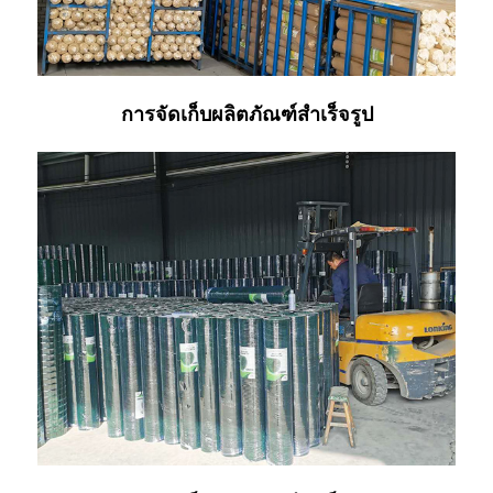
การจัดเก็บผลิตภัณฑ์สำเร็จรูป