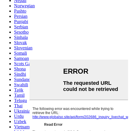
Nepali
Norwegian
Pashto
Persian
Punjabi
Serbian
Sesotho
Sinhala
Slovak
Slovenian
Somali
Samoan
Scots Gaelic
Shona
Sindhi
Sundanese
Swahili
Tajik
Tamil
Telugu
Thai
Ukrainian
Urdu
Uzbek
Vietnamese