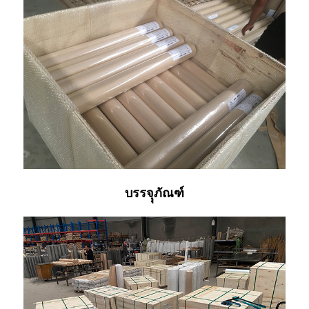
บรรจุุภัณฑ์